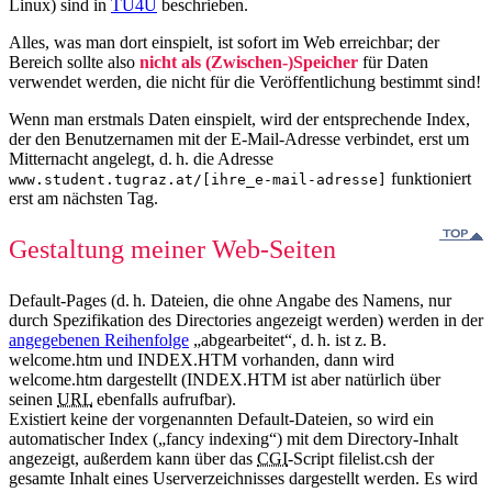
Linux) sind in
TU4U
beschrieben.
Alles, was man dort einspielt, ist sofort im Web erreichbar; der
Bereich sollte also
nicht als (Zwischen-)Speicher
für Daten
verwendet werden, die nicht für die Veröffentlichung bestimmt sind!
Wenn man erstmals Daten einspielt, wird der entsprechende Index,
der den Benutzernamen mit der E-Mail-Adresse verbindet, erst um
Mitternacht angelegt, d. h. die Adresse
funktioniert
www.student.tugraz.at/[ihre_e-mail-adresse]
erst am nächsten Tag.
Gestaltung meiner Web-Seiten
Default-Pages (d. h. Dateien, die ohne Angabe des Namens, nur
durch Spezifikation des Directories angezeigt werden) werden in der
angegebenen Reihenfolge
„abgearbeitet“, d. h. ist z. B.
welcome.htm und INDEX.HTM vorhanden, dann wird
welcome.htm dargestellt (INDEX.HTM ist aber natürlich über
seinen
URL
ebenfalls aufrufbar).
Existiert keine der vorgenannten Default-Dateien, so wird ein
automatischer Index („fancy indexing“) mit dem Directory-Inhalt
angezeigt, außerdem kann über das
CGI
-Script filelist.csh der
gesamte Inhalt eines Userverzeichnisses dargestellt werden. Es wird