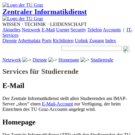
Zentraler Informatikdienst
WISSEN ⋅ TECHNIK ⋅ LEIDENSCHAFT
Aktuelles
Netzwerk
E-Mail
Usenet
Security
Telefon
Accounts
|
IT-
Services
Dienste
Arbeitsplatz
Ports
Richtlinien
Uplink
Zugang
Index
Netzwerk
Dienste
Homepage
Studierende
Services für Studierende
E-Mail
Der Zentrale Informatikdienst stellt allen Studierenden am IMAP-
Server „sbox“ einen
E-Mail-Account
zur Verfügung, der beim
Einrichten des TU Graz-Accounts angelegt wird.
Homepage
Der Zentrale Informatikdienst (ZID) stellt den Studierenden der TU