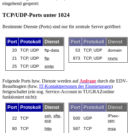
eingehend gesperrt:
TCP/UDP-Ports unter 1024
Bestimmte Dienste (Ports) sind nur für zentrale Server geöffnet:
Port
Protokoll
Dienst
Port
Protokoll
Dienst
20
TCP, UDP
ftp-data
53
TCP, UDP
domain
21
TCP, UDP
ftp
873
TCP, UDP
rsync
25
TCP, UDP
smtp
Folgende Ports bzw. Dienste werden auf
Anfrage
durch die EDV-
Beauftragten (bzw.
IT-Kontaktpersonen der Einmietungen
)
freigeschaltet (ein sog. Service-Account in TUGRAZonline
funktioniert nicht):
Port
Protokoll
Dienst
Port
Protokoll
Dienst
ssh
,
sftp
,
IPsec-
22
TCP
500
UDP
scp
vpn
80
TCP
http
587
TCP
msa