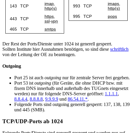
imap
,
imaps
,
143
TCP
993
TCP
http(s)
http(s)
https
,
995
TCP
pops
443
TCP
ssl
-
vpn
465
TCP
smtps
Der Rest der Ports/Dienste unter 1024 ist generell gesperrt.
Sollten Institute hier Ausnahmen benötigen, so sind diese
schriftlich
von der Leitung der OE zu beantragen.
Outgoing
Port 25 ist auch
outgoing
nur für zentrale Server frei gegeben.
Port 53 ist
outgoing
(für Geräte, die ohne DHCP bzw. mit
fixem DNS innerhalb und außerhalb des TUGnets eingesetzt
werden) nur für folgende DNS-Server geöffnet:
1.1.1.1
,
8.8.4.4
,
8.8.8.8
,
9.9.9.9
und
86.54.11.*
.
Folgende Ports sind outgoing generell gesperrt: 137, 138, 139
und 445 (SMB).
TCP/UDP-Ports ab 1024
Folgende Ports/Dienste sind generell gesperrt und werden nur auf