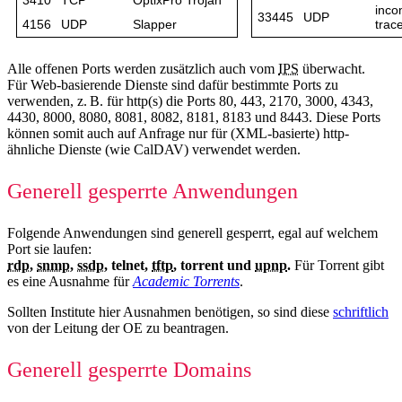
inco
33445
UDP
4156
UDP
Slapper
trac
Alle offenen Ports werden zusätzlich auch vom
IPS
überwacht.
Für Web-basierende Dienste sind dafür bestimmte Ports zu
verwenden, z. B. für http(s) die Ports
80, 443, 2170, 3000, 4343,
4430, 8000, 8080, 8081, 8082, 8181, 8183 und 8443. Diese Ports
können somit auch auf Anfrage nur für (XML-basierte) http-
ähnliche Dienste (wie CalDAV) verwendet werden.
Generell gesperrte Anwendungen
Folgende Anwendungen sind generell gesperrt, egal auf welchem
Port sie laufen:
rdp
,
snmp
,
ssdp
, telnet,
tftp
, torrent und
upnp
.
Für Torrent gibt
es eine Ausnahme für
Academic Torrents
.
Sollten Institute hier Ausnahmen benötigen, so sind diese
schriftlich
von der Leitung der OE zu beantragen.
Generell gesperrte Domains