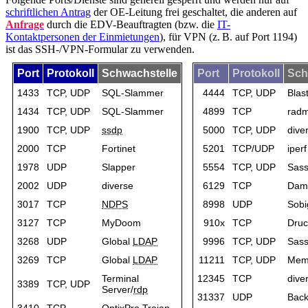
schriftlichen Antrag
der OE-Leitung frei geschaltet, die anderen auf
Anfrage
durch die EDV-Beauftragten (bzw. die
IT-
Kontaktpersonen der Einmietungen
), für VPN (z. B. auf Port 1194)
ist das SSH-/VPN-Formular zu verwenden.
Port
Protokoll
Schwachstelle
Port
Protokoll
Sch
1433
TCP, UDP
SQL-Slammer
4444
TCP, UDP
Blas
1434
TCP, UDP
SQL-Slammer
4899
TCP
radm
1900
TCP, UDP
ssdp
5000
TCP, UDP
dive
2000
TCP
Fortinet
5201
TCP/UDP
iperf
1978
UDP
Slapper
5554
TCP, UDP
Sass
2002
UDP
diverse
6129
TCP
Dam
3017
TCP
NDPS
8998
UDP
Sobi
3127
TCP
MyDoom
910x
TCP
Druc
3268
UDP
Global
LDAP
9996
TCP, UDP
Sass
3269
TCP
Global
LDAP
11211
TCP, UDP
Mem
Terminal
12345
TCP
dive
3389
TCP, UDP
Server/
rdp
31337
UDP
Back
3410
TCP
OptixPro Trojan