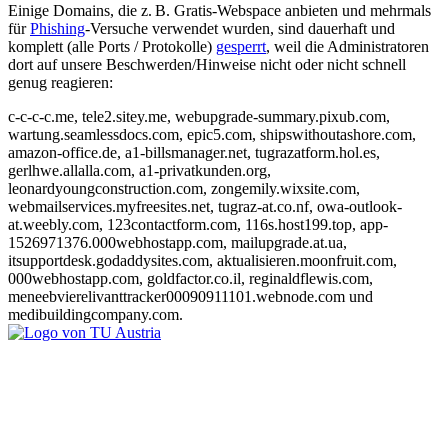
Einige Domains, die z. B. Gratis-Webspace anbieten und mehrmals
für
Phishing
-Versuche verwendet wurden, sind dauerhaft und
komplett (alle Ports / Protokolle)
gesperrt
, weil die Administratoren
dort auf unsere Beschwerden/Hinweise nicht oder nicht schnell
genug reagieren:
c-c-c-c.me, tele2.sitey.me, webupgrade-summary.pixub.com,
wartung.seamlessdocs.com, epic5.com, shipswithoutashore.com,
amazon-office.de, a1-billsmanager.net, tugrazatform.hol.es,
gerlhwe.allalla.com, a1-privatkunden.org,
leonardyoungconstruction.com, zongemily.wixsite.com,
webmailservices.myfreesites.net, tugraz-at.co.nf, owa-outlook-
at.weebly.com, 123contactform.com, 116s.host199.top, app-
1526971376.000webhostapp.com, mailupgrade.at.ua,
itsupportdesk.godaddysites.com, aktualisieren.moonfruit.com,
000webhostapp.com, goldfactor.co.il, reginaldflewis.com,
meneebvierelivanttracker00090911101.webnode.com und
medibuildingcompany.com.