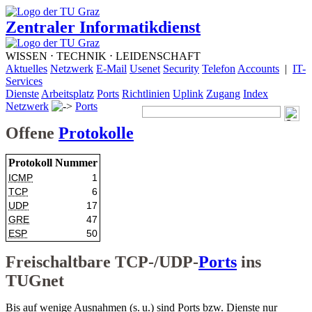
Zentraler Informatikdienst
WISSEN ⋅ TECHNIK ⋅ LEIDENSCHAFT
Aktuelles
Netzwerk
E-Mail
Usenet
Security
Telefon
Accounts
|
IT-
Services
Dienste
Arbeitsplatz
Ports
Richtlinien
Uplink
Zugang
Index
Netzwerk
Ports
Offene
Protokolle
Protokoll
Nummer
ICMP
1
TCP
6
UDP
17
GRE
47
ESP
50
Freischaltbare TCP-/UDP-
Ports
ins
TUGnet
Bis auf wenige Ausnahmen (s. u.) sind Ports bzw. Dienste nur